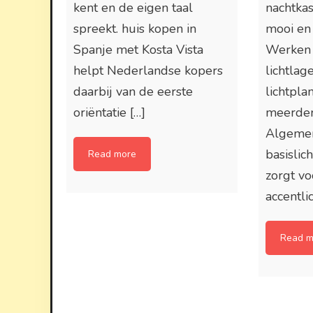
kent en de eigen taal
nachtkas
spreekt. huis kopen in
mooi en
Spanje met Kosta Vista
Werken 
helpt Nederlandse kopers
lichtlag
daarbij van de eerste
lichtpla
oriëntatie […]
meerder
Algemen
basislich
Read more
zorgt v
accentlic
Read m