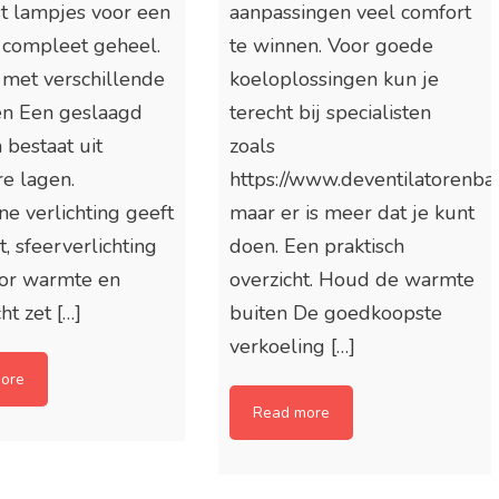
t lampjes voor een
aanpassingen veel comfort
 compleet geheel.
te winnen. Voor goede
met verschillende
koeloplossingen kun je
en Een geslaagd
terecht bij specialisten
n bestaat uit
zoals
e lagen.
https://www.deventilatorenbaas
e verlichting geeft
maar er is meer dat je kunt
t, sfeerverlichting
doen. Een praktisch
oor warmte en
overzicht. Houd de warmte
ht zet […]
buiten De goedkoopste
verkoeling […]
ore
Read more