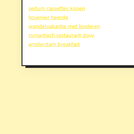
sedum cassettes kopen
hovenier heerde
wandelvakantie met kinderen
romantisch restaurant doyy
amsterdam breakfast