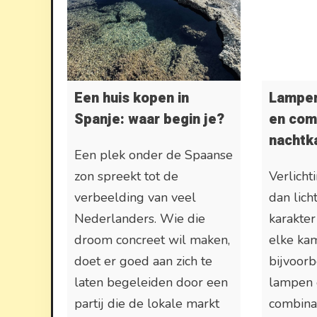
Een huis kopen in
Lampen
Spanje: waar begin je?
en com
nachtk
Een plek onder de Spaanse
zon spreekt tot de
Verlicht
verbeelding van veel
dan lich
Nederlanders. Wie die
karakter
droom concreet wil maken,
elke ka
doet er goed aan zich te
bijvoor
laten begeleiden door een
lampen e
partij die de lokale markt
combina