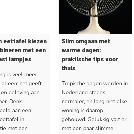
 eettafel kiezen
Slim omgaan met
bineren met een
warme dagen:
ast lampjes
praktische tips voor
thuis
ing is veel meer
t alleen: het geeft
Tropische dagen worden in
 en beleving aan
Nederland steeds
mer. Denk
normaler, en lang niet elke
beeld aan een
woning is daarop
ettafel in
gebouwd. Gelukkig valt er
tie met een
met een paar slimme